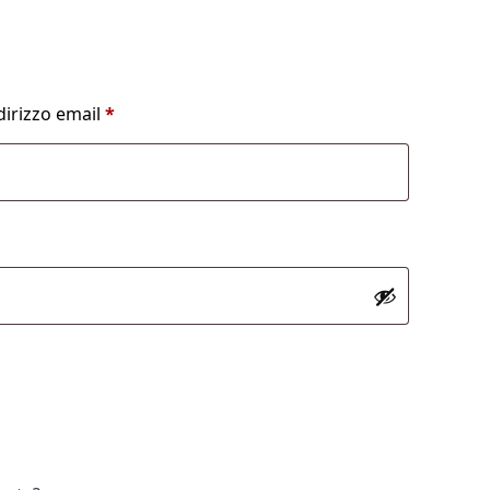
Richiesto
dirizzo email
*
sto